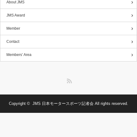
About JMS
JMS Award
Member
Contact
Members’ Area
RSS
Copyright ©
JMS 日本モータースポーツ記者会
All rights reserved.