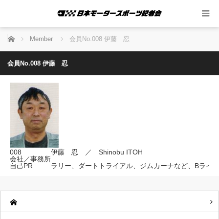
ホーム
Member
会員No.008 伊藤 忍
会員No.008 伊藤 忍
008
伊藤 忍 ／ Shinobu ITOH
会社／事務所
自己PR
ラリー、ダートトライアル、ジムカーナなど、Bライ
会員一覧に戻る