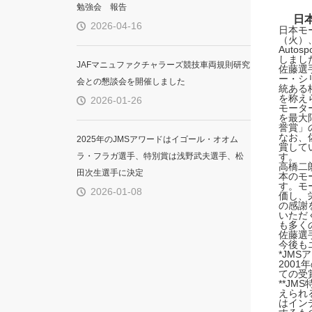
勉強会 報告
日
2026-04-16
日本モ
（火）
Auto
しまし
JAFマニュファクチャラーズ競技車両規則研究
佐藤選
ー・シ
会との懇談会を開催しました
統ある
を称え
2026-01-26
モータ
を最大
誉賞」
なお、佐
2025年のJMSアワードはイゴール・オオム
賞して
ラ・フラガ選手、特別賞は浅野武夫選手、松
す。
高橋二
田次生選手に決定
本のモ
す。モ
2026-01-08
価し、
の感謝
いただ
も多く
佐藤選
今後も
*JM
200
ての受
**J
えられ
はイン