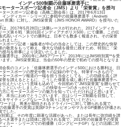
インディ500制覇の佐藤琢磨選手に
本モータースポーツ記者会（JMS）より「栄誉賞」を授与
ータースポーツ記者会（高橋二朗会長）は、2017年6月13日
、インディカー・シリーズに参戦中の佐藤琢磨選手（Andretti
sport 所属）に対し、JMS栄誉賞（JMS HONOR AWARD）を授与いた
た。
手は、2017年5月28日に決勝レースが行われた、2017インディカ
リーズ第６戦「第101回インディアナポリス500」にて優勝。この伝
格式高いイベントでの勝利は、日本でも数多く報道され、その栄誉
られました。
ースポーツ記者・編集者が中心の当会としては、この歴史的な快挙
限の敬意をもって称え、偉大な功績を後世に残すため、特別に「栄
の授与を幹事により決定いたしました。
藤選手は、2001年にJMSアワード*、2013年にはJMS特別賞**を受
います。 JMS栄誉賞は、当会の50年の歴史で初めての授与となりま
朗会長のコメント「佐藤琢磨選手のインディ500における勝利は、日
ータースポーツの歴史や数々の記録の中でも、特筆すべきもので
ータースポーツ報道の一端を担う当会としても、この功績を高く評
栄誉を讃えるとともに、こうした偉業を成し遂げた佐藤琢磨選手へ
を伝えたいという意味も込めて、今回初めて“JMS栄誉賞”を贈らせて
くことにいたしました。この快挙を一つのきっかけとして、一人で
の方にモータースポーツの魅力を知っていただければと思います。
手、本当におめでとうございます。次はシリーズ制覇を目指して、
エキサイティングなレースを我々に見せていください」
Sアワードは、将来が期待されるドライバーに対して贈られる賞で、
1年の佐藤選手の受賞は英国F3チャンピオンやマカオGP優勝が評価され
賞でした。
MS特別賞は、その年度に顕著な活躍があった、または長年に弥功績を讃
るべき選手または団体に授与される賞で、2013年の佐藤選手の受賞
ディカー・シリーズでの初優勝（ロングビーチGP）などの活躍に対