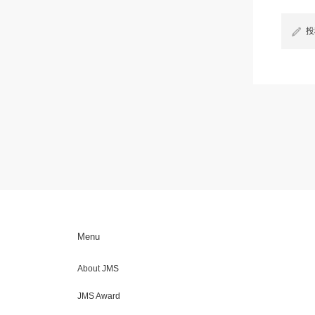
投
Menu
About JMS
JMS Award