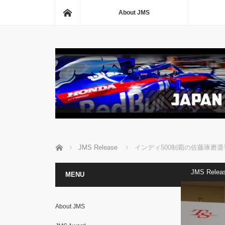
ホーム
About JMS
ホーム
JMS Release
インディ500制覇の佐藤琢磨選
JMS Relea
MENU
About JMS