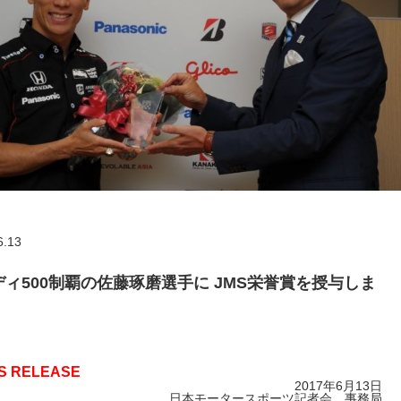
6.13
ィ500制覇の佐藤琢磨選手に JMS栄誉賞を授与しま
S RELEASE
2017年6月13日
日本モータースポーツ記者会 事務局