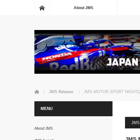
ホーム
About JMS
ホーム
JMS Release
JMS MOTOR SPORT NIGH
MENU
JMS 
About JMS
JMS 