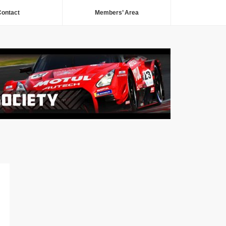
ontact
Members’ Area