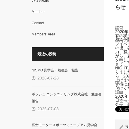
JMS Award
らせ
Member
Contact
謹啓
202
Members’ Area
有の状
感染予
ツイベ
の後、
力、努
最近の投稿
がら、
を申し
さて、
NIG
NISMO 見学会・勉強会 報告
りまし
ら、2
2026-07-28
上げま
皆様に
付けく
謹白
ボッシュ エンジニアリング株式会社 勉強会
2020年
日本モ
報告
会長 
2026-07-08
富士モータースポーツミュージアム見学会・
投