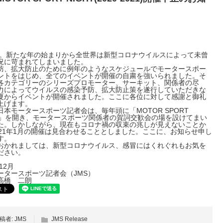
0年。新たな年の始まりから全世界は新型コロナウイルスによって未曾
況に苛まれてしまいました。
防、拡大防止のために例年のようなスケジュールでモータースポー
ントをはじめ、全てのイベントが開催の自粛を強いられました。そ
各カテゴリーのシリーズプロモーター、サーキット、関係者の尽
力によってウイルスの感染予防、拡大防止策を遂行していただきな
夏からイベントが開催されました。ここに各位に対して感謝と御礼
上げます。
日本モータースポーツ記者会は、毎年頭に「MOTOR SPORT
HT」を開き、モータースポーツ関係者の賀詞交歓会の場を設けてまい
た。しかしながら、現在もコロナ禍の収束の兆しが見えないことか
021年1月の開催は見合わせることとしました。ここに、お知らせ申し
す。
おかれましては、新型コロナウイルス、感冒にはくれぐれもお気を
ださい。
12月
ータースポーツ記者会（JMS）
高橋 二朗
稿者:
JMS
JMS Release