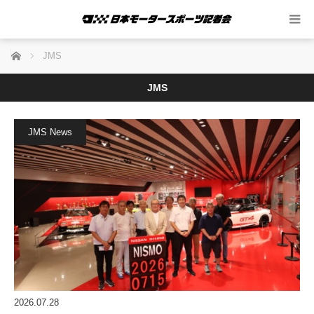
ホーム
JMS
JMS
JMS News
2026.07.28