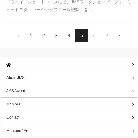
ドウェイ・ショートコースにて、JMSワークショップ「フォーミ
ュラトヨタ・レーシングスクール視察」を…
«
1
2
3
4
5
6
7
»
About JMS
JMS Award
Member
Contact
Members’ Area